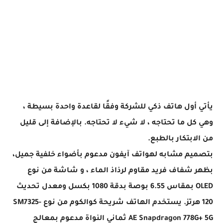
يأتي أول هاتف ذكي للشركة وفقًا لقاعدة واحدة بسيطة ،
وهي كل ما تحتاجه ، لا شيء لا تحتاجه. بالإضافة إلى قليل
من الابتكار بالطبع.
بتصميم مشابه لهواتف آيفون مدعوم بأضواء خلفية جميل،
بظهر شفاف فريد مقاوم لرذاذ الماء ، و شاشة من نوع
OLED بمقاس 6.55 بوصة بدقة 1080 بكسل ومعدل تحديث
120 هرتز. يستخدم الهاتف شريحة كوالكوم من نوع SM7325-
AE Snapdragon 778G+ 5G ثماني النواة مدعوم بمعالج