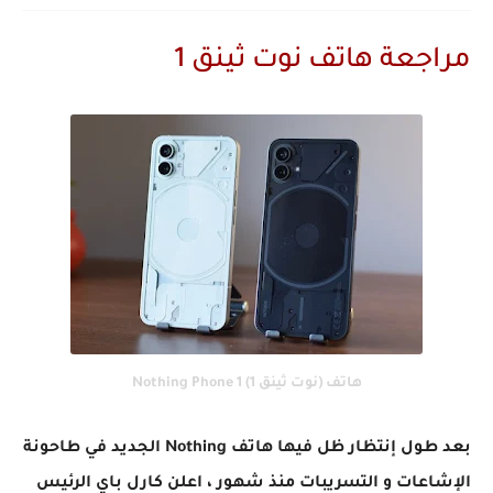
مراجعة هاتف نوت ثينق 1
هاتف (نوت ثينق 1) Nothing Phone 1
بعد طول إنتظار ظل فيها هاتف Nothing الجديد في طاحونة
الإشاعات و التسريبات منذ شهور ، اعلن كارل باي الرئيس