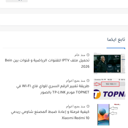
تابع ايضا
منذ عام
تحميل ملف IPTV للقنوات الرياضية و قنوات بين Bein
2026
منذ بضع اعوام
طريقة تغيير الرقم السري للواي فاي WI-FI في
TOPNET مودم TP-LINK بالصور
منذ بضع اعوام
كيفية فرمتة و إعادة ﺿﺒﻂ ﺍﻟﻤﺼﻨﻊ شاومي ريدمي
Xiaomi Redmi 10