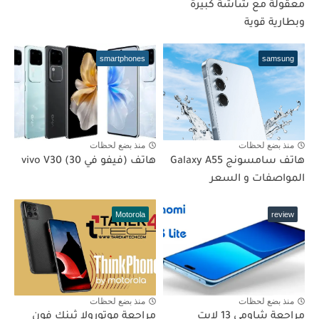
معقولة مع شاشة كبيرة
وبطارية قوية
smartphones
samsung
منذ بضع لحظات
منذ بضع لحظات
هاتف سامسونج Galaxy A55
هاتف (فيفو في 30) vivo V30
المواصفات و السعر
Motorola
review
منذ بضع لحظات
منذ بضع لحظات
مراجعة شاومي 13 لايت
مراجعة موتورولا ثينك فون