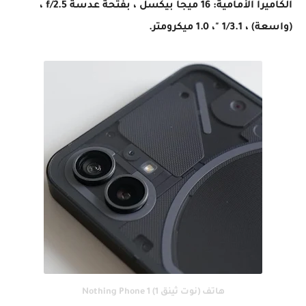
الكاميرا الأمامية: 16 ميجا بيكسل ، بفتحة عدسة f/2.5 ،
(واسعة) ، 1/​​3.1 "، 1.0 ميكرومتر.
هاتف (نوت ثينق 1) Nothing Phone 1