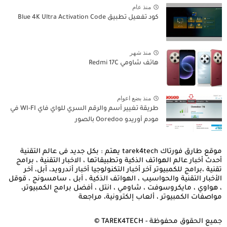
منذ عام
كود تفعيل تطبيق Blue 4K Ultra Activation Code
منذ شهر
هاتف شاومي Redmi 17C
منذ بضع اعوام
طريقة تغيير أسم والرقم السري للواي فاي WI-FI في
مودم أوريدو Ooredoo بالصور
موقع طارق فورتاك tarek4tech يهتم : بكل جديد فى عالم التقنية
أحدث أخبار عالم الهواتف الذكية وتطبيقاتها ، الاخبار التقنية ، برامج
تقنية ،برامج للكمبيوتر آخر أخبار التكنولوجيا أخبار أندرويد، أبل، آخر
الأخبار التقنية والحواسيب ، الهواتف الذكية ، آبل ، سامسونج ، قوقل
، هواوي ، مايكروسوفت ، شاومي ، انتل ، أفضل برامج الكمبيوتر،
مواصفات الكمبيوتر ، ألعاب إلكترونية، مراجعة
جميع الحقوق محفوظة - TAREK4TECH ©