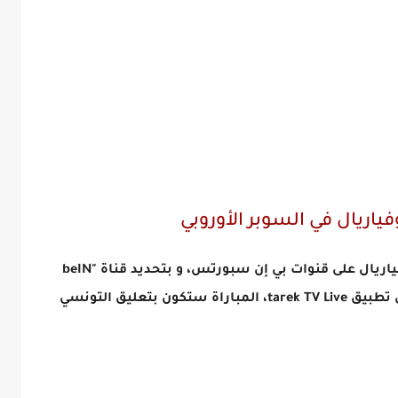
ياريال في السوبر الأوروبي
تنقل مباراة السوبر الأوروبي بين تشيلسي وفياريال على قنوات بي إن سبورتس، و بتحديد قناة "beIN
Sports 1 HD Premium"، و يمكن منابعتها على تطبيق tarek TV Live، المباراة ستكون بتعليق التونسي