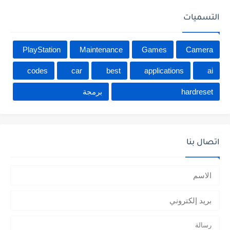
التسميات
PlayStation
Maintenance
Games
Camera
codes
car
best
applications
ai
hardreset
برمجة
اتصال بنا