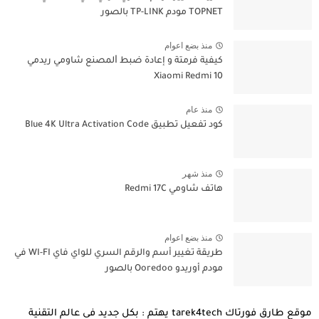
TOPNET مودم TP-LINK بالصور
منذ بضع اعوام
كيفية فرمتة و إعادة ﺿﺒﻂ ﺍﻟﻤﺼﻨﻊ شاومي ريدمي
Xiaomi Redmi 10
منذ عام
كود تفعيل تطبيق Blue 4K Ultra Activation Code
منذ شهر
هاتف شاومي Redmi 17C
منذ بضع اعوام
طريقة تغيير أسم والرقم السري للواي فاي WI-FI في
مودم أوريدو Ooredoo بالصور
موقع طارق فورتاك tarek4tech يهتم : بكل جديد فى عالم التقنية