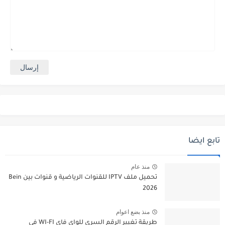
تابع ايضا
منذ عام
تحميل ملف IPTV للقنوات الرياضية و قنوات بين Bein
2026
منذ بضع اعوام
طريقة تغيير الرقم السري للواي فاي WI-FI في