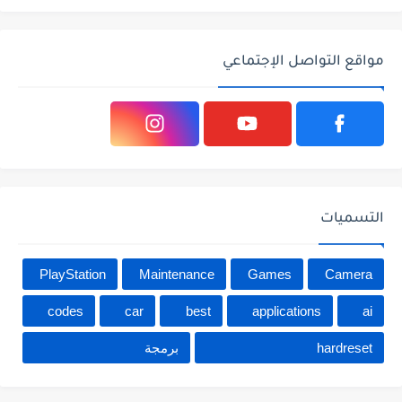
مواقع التواصل الإجتماعي
التسميات
PlayStation
Maintenance
Games
Camera
codes
car
best
applications
ai
hardreset
برمجة