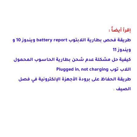
إقرأ أيضاً :
طريقة فحص بطارية اللابتوب battery report ويندوز 10 و
ويندوز 11
كيفية حل مشكلة عدم شحن بطارية الحاسوب المحمول
اللاب توب Plugged in, not charging
طريقة الحفاظ على برودة الأجهزة الإلكترونية في فصل
الصيف
.