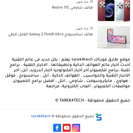
منذ شهر
هاتف شاومي Redmi 17C
منذ شهر
هاتف سامسونج Galaxy Z Fold8 Ultra القابل للطي
موقع طارق فورتاك tarek4tech يهتم : بكل جديد فى عالم التقنية
أحدث أخبار عالم الهواتف الذكية وتطبيقاتها ، الاخبار التقنية ، برامج
تقنية ،برامج للكمبيوتر آخر أخبار التكنولوجيا أخبار أندرويد، أبل، آخر
الأخبار التقنية والحواسيب ، الهواتف الذكية ، آبل ، سامسونج ، قوقل
، هواوي ، مايكروسوفت ، شاومي ، انتل ، أفضل برامج الكمبيوتر،
مواصفات الكمبيوتر ، ألعاب إلكترونية، مراجعة
جميع الحقوق محفوظة - TAREK4TECH ©
جميع الحقوق محفوظة ©
tarek4tech