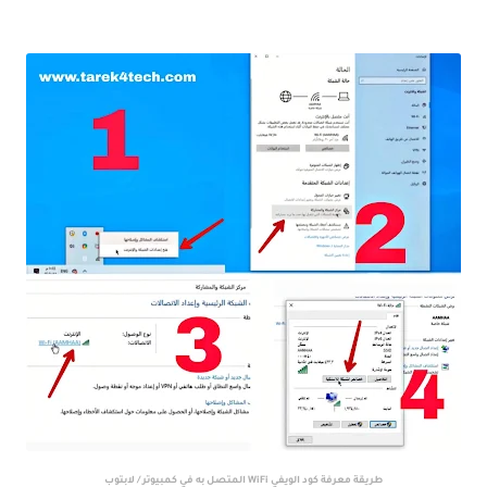
طريقة معرفة كود الويفي WiFi المتصل به في كمبيوتر / لابتوب