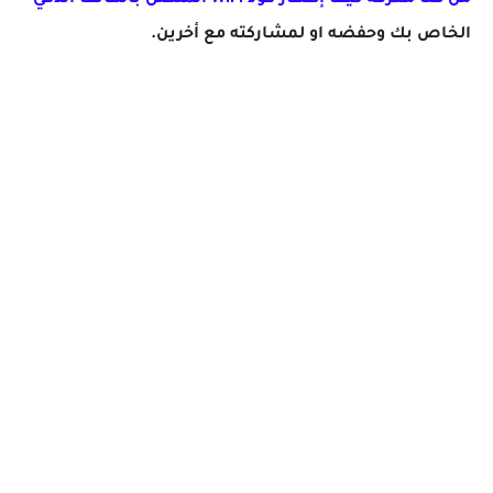
من هنا معرفة كيف إظهار كود WiFi المتصل بالهاتف الذكي
الخاص بك وحفضه او لمشاركته مع أخرين.