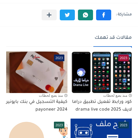
مقالات قد تهمك
2023
2023
منذ بضع لحظات
منذ بضع لحظات
كود ورابط تفعيل تطبيق دراما
كيفية التسجيل في بنك بايونير
لايف drama live code 2025
2023
2023