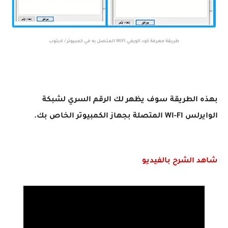
طريقة معرفة كود الويفي WiFi المتصل به في كمبيوتر / لابتوب
بهذه الطريقة سوف يظهر لك الرقم السري لشبكة
الوايرلس WI-FI المتصلة بجهاز الكمبيوتر الخاص بك.
شاهد الشرح بالفيديو