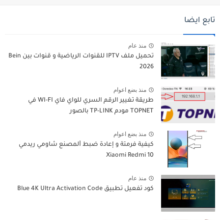
تابع ايضا
منذ عام
تحميل ملف IPTV للقنوات الرياضية و قنوات بين Bein
2026
منذ بضع اعوام
طريقة تغيير الرقم السري للواي فاي WI-FI في
TOPNET مودم TP-LINK بالصور
منذ بضع اعوام
كيفية فرمتة و إعادة ﺿﺒﻂ ﺍﻟﻤﺼﻨﻊ شاومي ريدمي
Xiaomi Redmi 10
منذ عام
كود تفعيل تطبيق Blue 4K Ultra Activation Code