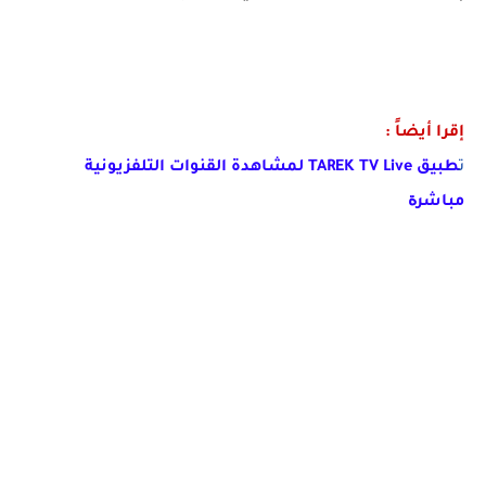
إقرا أيضاً :
ت
طبيق TAREK TV Live لمشاهدة القنوات التلفزيونية
ﻣﺒﺎﺷﺮﺓ