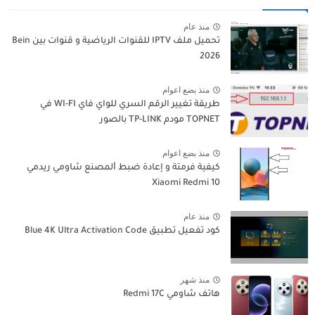
منذ عام
تحميل ملف IPTV للقنوات الرياضية و قنوات بين Bein
2026
منذ بضع اعوام
طريقة تغيير الرقم السري للواي فاي WI-FI في
TOPNET مودم TP-LINK بالصور
منذ بضع اعوام
كيفية فرمتة و إعادة ﺿﺒﻂ ﺍﻟﻤﺼﻨﻊ شاومي ريدمي
Xiaomi Redmi 10
منذ عام
كود تفعيل تطبيق Blue 4K Ultra Activation Code
منذ شهر
هاتف شاومي Redmi 17C