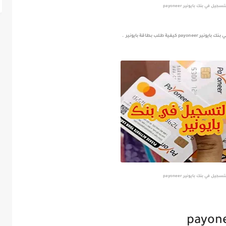
سجيل في بنك بايونير ‏payoneer
ب بطاقة بايونير .
سجيل في بنك بايونير ‏payoneer