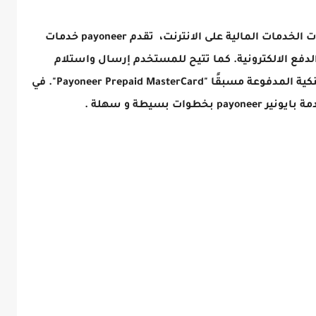
تعتبر بايونير ‏payoneer واحدة من أشهر شركات الخدمات المالية على الانترنت، تقدم payoneer خدمات
الدفع الالكترونية. كما تتيح للمستخدم إرسال واستلام
الأموال في حسابهم البنكي أو في البطاقة البنكية المدفوعة مسبقًا "Payoneer Prepaid MasterCard". في
ت بسيطة و سهلة .