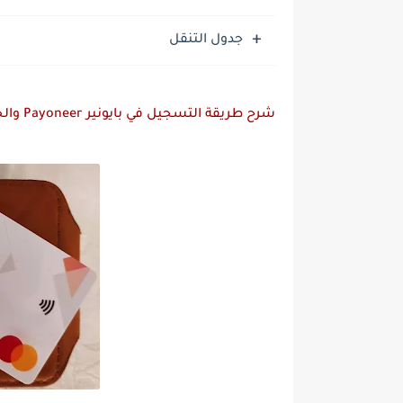
جدول التنقل
شرح طريقة التسجيل في بايونير Payoneer والحصول على بطاقة بايونير ٢٠٢٤