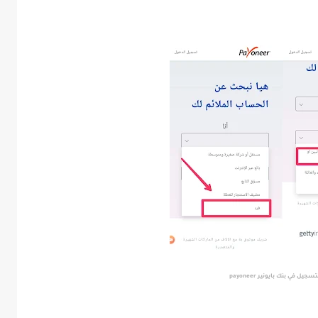
سجيل في بنك بايونير ‏payoneer