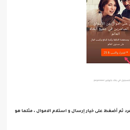
سجيل في بنك بايونير ‏payoneer
 ثم أضغط على خيار إرسال و استلام الاموال ، مثلما هو