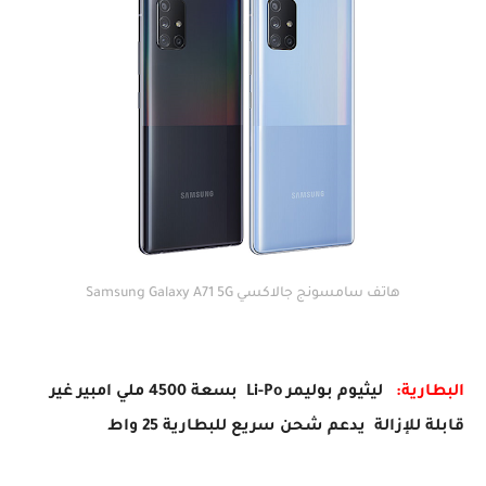
هاتف سامسونج جالاكسي Samsung Galaxy A71 5G
البطارية:
ليثيوم بوليمر Li-Po بسعة 4500 ملي امبير غير
قابلة للإزالة يدعم شحن سريع للبطارية 25 واط