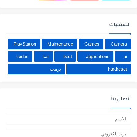
التسميات
PlayStation
Maintenance
Games
Camera
codes
car
best
applications
ai
hardreset
برمجة
اتصال بنا