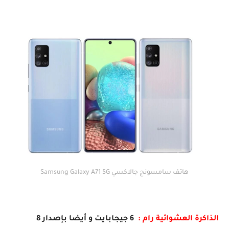
هاتف سامسونج جالاكسي Samsung Galaxy A71 5G
الذاكرة العشوائية رام :
6 جيجابايت و أيضا بإصدار 8