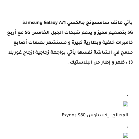
يأتي هاتف سامسونج جالكسي Samsung Galaxy A71
5G بتصميم مميز و يدعم شبكات الجيل الخامس 5G مع أربع
كاميرات خلفية وبطارية كبيرة و مستشعر بصمات أصابع
مدمج في الشاشة نفسها يأتي بواجهة زجاجية (زجاج غوريلا
3) ، ظهر
و
إطار من البلاستيك
.
المعالج
: إكسينوس Exynos 980