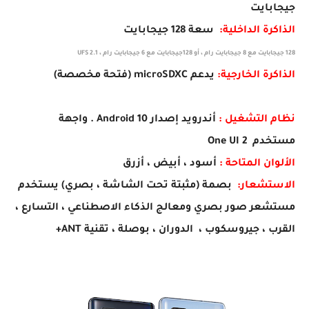
جيجابايت
الذاكرة الداخلية:
سعة 128 جيجابايت
128 جيجابايت مع 8 جيجابايت رام ، أو 128جيجابايت مع 6 جيجابايت رام ، UFS 2.1
الذاكرة الخارجية:
يدعم microSDXC (فتحة مخصصة)
نظام التشغيل :
أندرويد إصدار Android 10 . واجهة
مستخدم One UI 2
الألوان المتاحة :
أسود ، أبيض ، أزرق
الاستشعار:
بصمة (مثبتة تحت الشاشة ، بصري) يستخدم
مستشعر صور بصري ومعالج الذكاء الاصطناعي ، التسارع ،
القرب ، جيروسكوب ، الدوران ، بوصلة ، تقنية ANT+