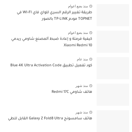
منذ بضع اعوام
طريقة تغيير الرقم السري للواي فاي WI-FI في
TOPNET مودم TP-LINK بالصور
منذ بضع اعوام
كيفية فرمتة و إعادة ﺿﺒﻂ ﺍﻟﻤﺼﻨﻊ شاومي ريدمي
Xiaomi Redmi 10
منذ عام
كود تفعيل تطبيق Blue 4K Ultra Activation Code
منذ شهر
هاتف شاومي Redmi 17C
منذ شهر
هاتف سامسونج Galaxy Z Fold8 Ultra القابل للطي