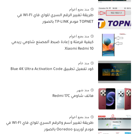
منذ بضع اعوام
طريقة تغيير الرقم السري للواي فاي WI-FI في
TOPNET مودم TP-LINK بالصور
منذ بضع اعوام
كيفية فرمتة و إعادة ﺿﺒﻂ ﺍﻟﻤﺼﻨﻊ شاومي ريدمي
Xiaomi Redmi 10
منذ عام
كود تفعيل تطبيق Blue 4K Ultra Activation Code
منذ شهر
هاتف شاومي Redmi 17C
منذ بضع اعوام
طريقة تغيير أسم والرقم السري للواي فاي WI-FI في
مودم أوريدو Ooredoo بالصور