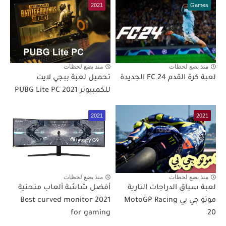
2021
Games
منذ بضع لحظات
منذ بضع لحظات
لعبة كرة القدم FC 24 الجديدة
تحميل لعبة ببجي لايت
للكمبيوتر PUBG Lite PC 2021
2021
2021
منذ بضع لحظات
منذ بضع لحظات
لعبة سباق الدراجات النارية
أفضل شاشة ألعاب منحنية
موتو جي بي MotoGP Racing
2021 Best curved monitor
for gaming
20