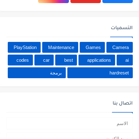
التسميات
PlayStation
Maintenance
Games
Camera
codes
car
best
applications
ai
hardreset
برمجة
اتصال بنا