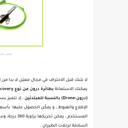
أفضل طائرة بدون 
لا شك قبل الاحتراف في مجال معيّن لا بدا من ا
يمكنك الاستعانة
بطائرة درون من نوع RC HD U818A Discovery
(درون-Drone) بالنسبة للمبتدئين
، إذ تتميز بس
الإقلاع والهبوط ، و يمكّن الحصول عليها بأسعا
المستخدم ، يمك
السلامة لرحلات الطيران .