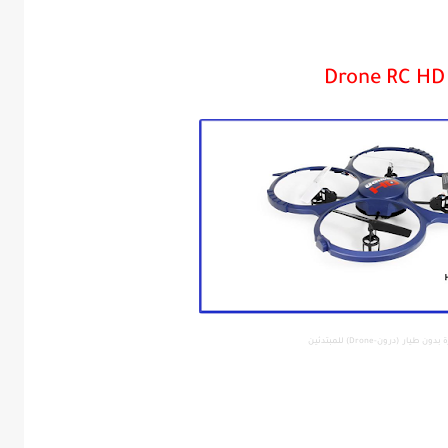
طيار (درون-Drone) للمبتدئين