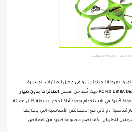
طيار (درون-Drone) للمبتدئين
لمرور بمرحلة المبتدئين ، و في مجال الطائرات المسيرة
حيث تُعد مَن أفضل
الطائرات بدون طيار
هولة كَبِيرَة في الاستخدام بوجود أداة تحكم بسيطة خلال عمليّة
ر مُناسبة ، و تأتي مع الخصائص الأساسية التي يحتاجها
ن تحريكها بزاوية 360 درجة، وسرعتين للطيران، كَمَا تضم مجموعة كبيرة من خصائص