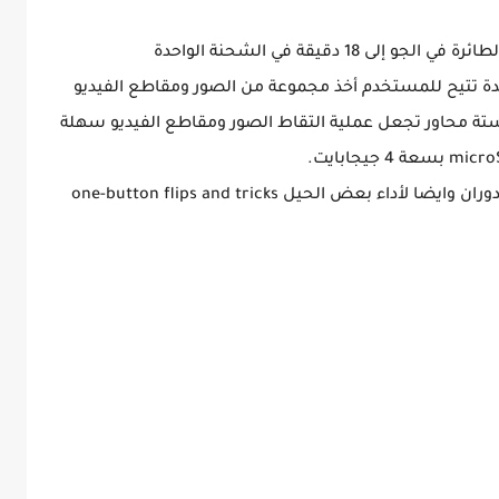
18 دقيقة في الشحنة الواحدة
جيّدة تتيح للمستخدم أخذ مجموعة من الصور ومقاطع الفيديو
 جانب دوران بستة محاور تجعل عملية التقاط الصور ومقاطع الفيديو سهلة
أدوات التحكم : تأتي أدوات التحكم مع زر واحد للدوران وايضا لأداء بعض الحيل one-button flips and tricks