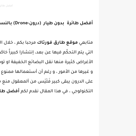
أفضل طائرة بدون 
أفضل طائرة بدون طيار (درون-Drone) بالنسبة للمبتدئين
متابعي
موقع طارق فورتاك
مرحبا بكم ، خلال 
التي يتم التحكّم فيها عن بعد، إنتشارا كبيراً 
الأغراض كثيرة منها نقل البضائع الخفيفة او تو
و غيرها من الأمور ، و رغم أن أستعمالها ممنوع في 
على الدرون يبقى كبير فَلَيْس من آلمعقول منع ه
التكنولوجي ، في هذا المقال نقدم لكم
أفضل طائرة بدون 