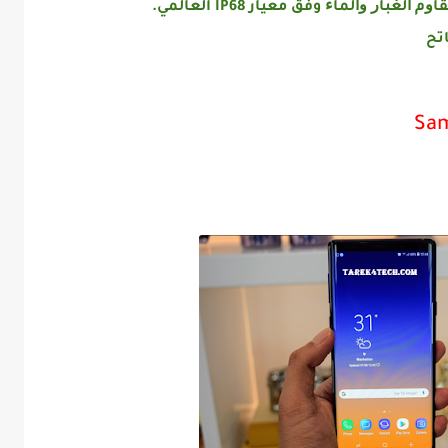
 ﻭﺍﻟﻤﺎﺀ وفق معيار IP68 العالمي.
ﺗﺢ