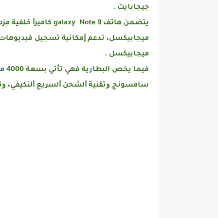
ﺟﻴﺠﺎﺑﺎﻳﺖ .
ﻣﻴﺠﺎﺑﻴﻜﺴﻞ .
فيما
ﺳﺎﻣﺴﻮﻧﺞ ﻭﺗﻘﻨﻴﺔ ﺍﻟﺸﺤﻦ ﺍﻟﺴﺮﻳﻊ ﺍﻟﺘﻜﻴﻔﻲ، ﻭ