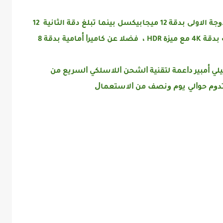
يتضمن هاتف galaxy Note 9 ﻛﺎﻣﻴﺮﺍ ﺧﻠﻔﻴﺔ ﻣﺰﺩﻭﺟﺔ الاولى ﺑﺪﻗﺔ 12 ﻣﻴﺠﺎﺑﻴﻜﺴﻞ بينما تبلغ دقة الثانية 12
ﻣﻴﺠﺎﺑﻴﻜﺴﻞ، ﺗﺪﻋﻢ ﺇﻣﻜﺎﻧﻴﺔ ﺗﺴﺠﻴﻞ ﻓﻴﺪﻳﻮﻫﺎﺕ ﺑﺪﻗﺔ 4K ﻣﻊ ﻣﻴﺰﺓ HDR ، فضلا عن ﻛﺎﻣﻴﺮﺍ ﺃﻣﺎﻣﻴﺔ ﺑﺪﻗﺔ 8
 يخص البطارية فهي تأتي ﺑﺴﻌﺔ 4000 ﻣﻴﻠﻲ ﺃﻣﺒﻴﺮ ﺩﺍﻋﻤﺔ ﻟﺘﻘﻨﻴﺔ ﺍﻟﺸﺤﻦ ﺍﻟﻼﺳﻠﻜﻲ ﺍﻟﺴﺮﻳﻊ ﻣﻦ
ﺗﺪﻭﻡ ﺣﻮﺍﻟﻲ ﻳﻮﻡ ﻭﻧﺼﻒ ﻣﻦ ﺍﻻﺳﺘﻌﻤﺎﻝ