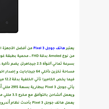
يعتبر
هاتف ﺟﻮﺟﻞ Pixel 3
بسرعة ﺛﻤﺎﻧﻲ ﺍﻟﻨﻮﺍﺓ 2.5 ﺟﻴﺠﺎﻫﺮﺗﺰ، يضم ذﺍﻛﺮﺓ ﻭﺻﻮﻝ ﻋﺸﻮﺍﺋﻲ "رام" 4 ﺟﻴﺠﺎبيت ، إلى جانب
مساحة ﺗﺨﺰﻳﻦ ﺩﺍﺧﻠﻲ 64 ﺟﻴﺠﺎﺑﺎﻳﺖ ﻭ إصدار اخر يأتي ب 128 ﺟﻴﺠﺎﺑﺎﻳﺖ، ﻻ ﻳﺪﻋﻢ ﻛﺎﺭﺕ ﺫﺍﻛﺮﺓ ﺧﺎﺭﺟﻲ
فيما يخص الكاميرا تأتي الخلفية ﺑﺪﻗﺔ 12.2 ﻣﻴﺠﺎﺑﻜﺴﻞ و ﻛﺎﻣﻴﺮﺗﻴﻦ ﺃﻣﺎﻣﻴﺘﻴﻦ ﺑﺪﻗﺔ 8 ﻣﻴﺠﺎﺑﻜﺴﻞ،
يأتي ﺟﻮﺟﻞ 
ﻭﻳﻌﻤﻞ ﺍﻟﺸﺎﺣﻦ ﺑﺎﻟﺘﻮﺍﻓﻖ ﻣﻊ ﻣﺨﺮﺝ 3.5 ﻣﻠﻠﻲ ﻣﻦ ﻧﻮﻉ Tybe C
ﻳﻌﻤﻞ ﻫﺎﺗﻒ ﺟﻮﺟﻞ Pixel 3 بأحدث نظام ﺃﻧﺪﺭﻭﻳﺪ وهو 9 Pie .