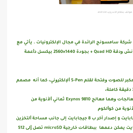
اتف بنظام الآندرويد android
شركة سامسونج الرائدة في مجال الإلكترونيات . يأتي مع
شاﺷﺔ ﻣﻦ ﻧﻮﻉ Super AMOLED + ﺑﻘﻴﺎﺱ 6.4 ﺇﻧﺶ ﻭﺩﻗﺔ Quad HD + بجودة 1440×2560 ﺑﻴﻜﺴﻞ ﺩﺍﻋﻤﺔ
يدعم ﺳﻤﺎﻋﺎﺕ ﺍﻟﺮﺃﺱ ﺍﻟﻘﻴﺎﺳﻴﺔ 3.5 ﻣﻴﻠﻴﻤﺘﺮ ﻭﻣﻜﺒﺮ ﻟﻠﺼﻮﺕ ﻭﻓﺘﺤﺔ ﻟﻘﻠﻢ S-Pen ﺍﻹﻟﻜﺘﺮﻭﻧﻲ، كما أنه ﻣﺼﻤﻢ
مع ﻧﻮﻋﻴﻦ ﻣﻦ ﺍﻟﻤﻌﺎﻟﺠﺎﺕ ﻭﻫﻤﺎ ﻣﻌﺎﻟﺞ Exynos 9810 ﺛﻤﺎﻧﻲ ﺍﻷﻧﻮﻳﺔ ﻣﻦ
يحتوي نوت 9 على ذاكرة عشوائية "رام" 6 جيجابايت و إصدار آخر ب 8 ﺟﻴﺠﺎﺑﺎﻳﺖ إلى جانب ﻣﺴﺎﺣﺔ ﺍﻟﺘﺨﺰﻳﻦ
ﺍﻟﺪﺍﺧﻠﻴﺔ 128 جيجابايت و إصدار آخر 512 ﺟﻴﺠﺎﺑﺎﻳﺖ يمكن دعمها ببطاﻗﺎﺕ ﺧﺎﺭﺟﻴﺔ microSD تصل ﺇﻟﻰ 512