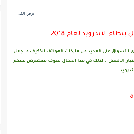
ظام الآندرويد لعام 2018
 الأسواق على العديد من ماركات الهواتف الذكية ، ما جعل
ﺍﺧﺘﻴﺎﺭ الأفضل ، ﻟﺬﻟﻚ في هذا المقال سوف نستعرض معكم
درويد .