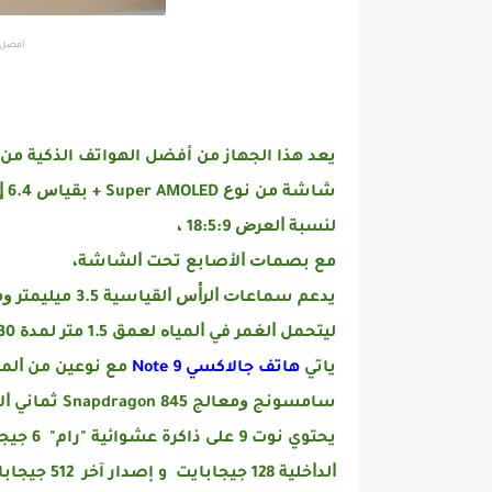
أفضل هو
يعد هذا الجهاز من أفضل الهواتف الذكية من 
ﻟﻨﺴﺒﺔ ﺍﻟﻌﺮﺽ 18:5:9 ،
مع ﺑﺼﻤﺎﺕ ﺍﻷﺻﺎﺑﻊ ﺗﺤﺖ ﺍﻟﺸﺎﺷﺔ،
ﻟﻴﺘﺤﻤﻞ ﺍﻟﻐﻤﺮ ﻓﻲ ﺍﻟﻤﻴﺎﻩ ﻟﻌﻤﻖ 1.5 ﻣﺘﺮ ﻟﻤﺪﺓ 30 ﺩﻗﻴﻘﺔ ﻛﺎﻣﻠﺔ،
ياتي
هاتف جالاكسي Note 9
ﺳﺎﻣﺴﻮﻧﺞ ﻭﻣﻌﺎﻟﺞ Snapdragon 845 ﺛﻤﺎﻧﻲ ﺍﻷﻧﻮﻳﺔ ﻣﻦ ﻛﻮﺍﻟﻜﻮﻡ