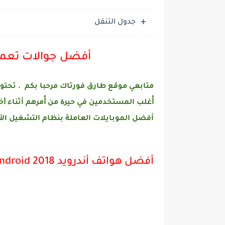
جدول التنقل
أفضل جوالات تعمل بن
متابعي موقع طارق فورتاك مرحبا بكم . تحتوي
ﺃﻏﻠﺐ المستخدمين ﻓﻲ ﺣﻴﺮﺓ ﻣﻦ ﺃﻣﺮﻫﻢ أثناء 
أفضل الموبايلات العاملة بنظام التشغيل الأن
أفضل هواتف أندرويد android 2018