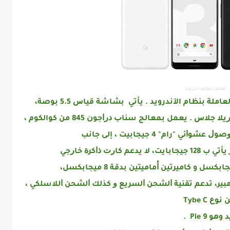
أفضل هواتف أندرويد
من أفضل الأجهزة العاملة بنظام الآندرويد . يأتي ﺑﺸﺎﺷﺔ ﻗﻴﺎﺱ 5.5 ﺑﻮﺻﺔ،
ﻣﻦ ﻧﻮﻉ Amoled ﺑﺪﻗﺔ FHD ، ﻣﺤﻤﻴﺔ ﺑﻄﺒﻘﺔ ﻏﻮﺭﻳﻼ ﺟﻼﺱ . يعمل ﺑﻤﻌﺎﻟﺞ ﺳﻨﺎﺏ ﺩﺭﺍﺟﻮﻥ 845 من كوالكوم ،
Pixel 3 ﺑﺒﻄﺎﺭﻳﺔ ﺑﺴﻌﺔ 2915 ﻣﻠﻠﻲ ﺃﻣﺒﻴﺮ، تدعم تقنية ﺍﻟﺸﺤﻦ ﺍﻟﺴﺮﻳﻊ ﻭ كذلك ﺍﻟﺸﺤﻦ ﺍﻟﻼﺳﻠﻜﻲ ،