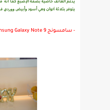
ﻳﺪﻋﻢ ﺍﻟﻬﺎﺗﻒ ﺧﺎﺻﻴﺔ ﺑﺼﻤﺔ ﺍﻹﺻﺒﻊ كما انه ﻣﻘﺎﻭم ﺍﻟﻐﺒﺎﺭ
يتوفر بثلاثة أﻟﻮﺍﻥ وهي ﺃﺳﻮﺩ ﻭﺃﺑﻴﺾ ﻭﻭﺭﺩﻱ ﻓﺎ
- سامسونج Samsung Galaxy Note 9