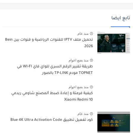
تابع ايضا
منذ عام
تحميل ملف IPTV للقنوات الرياضية و قنوات بين Bein
2026
منذ بضع اعوام
طريقة تغيير الرقم السري للواي فاي WI-FI في
TOPNET مودم TP-LINK بالصور
منذ بضع اعوام
كيفية فرمتة و إعادة ﺿﺒﻂ ﺍﻟﻤﺼﻨﻊ شاومي ريدمي
Xiaomi Redmi 10
منذ عام
كود تفعيل تطبيق Blue 4K Ultra Activation Code