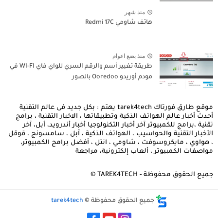
منذ شهر
هاتف شاومي Redmi 17C
منذ بضع اعوام
طريقة تغيير أسم والرقم السري للواي فاي WI-FI في
مودم أوريدو Ooredoo بالصور
موقع طارق فورتاك tarek4tech يهتم : بكل جديد فى عالم التقنية
أحدث أخبار عالم الهواتف الذكية وتطبيقاتها ، الاخبار التقنية ، برامج
تقنية ،برامج للكمبيوتر آخر أخبار التكنولوجيا أخبار أندرويد، أبل، آخر
الأخبار التقنية والحواسيب ، الهواتف الذكية ، آبل ، سامسونج ، قوقل
، هواوي ، مايكروسوفت ، شاومي ، انتل ، أفضل برامج الكمبيوتر،
مواصفات الكمبيوتر ، ألعاب إلكترونية، مراجعة
جميع الحقوق محفوظة - TAREK4TECH ©
جميع الحقوق محفوظة ©
tarek4tech