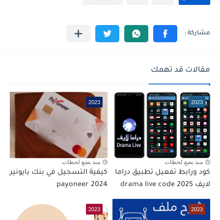
مقالات قد تهمك
2023
2023
منذ بضع لحظات
منذ بضع لحظات
كود ورابط تفعيل تطبيق دراما
كيفية التسجيل في بنك بايونير
لايف drama live code 2025
2023
2023