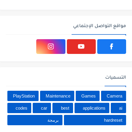
مواقع التواصل الإجتماعي
التسميات
PlayStation
Maintenance
Games
Camera
codes
car
best
applications
ai
hardreset
برمجة