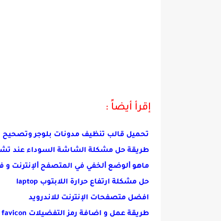
إقرأ أيضاً :
تحميل قالب تنظيف مدونات بلوجر وتصحيح كل الأخطاء g Template
طريقة حل مشكلة الشاشة السوداء عند تشغ
ماهو ﺍﻟﻮﺿﻊ ﺍﻟﺨﻔﻲ في المتصفح ﺍﻹﻧﺘﺮﻧﺖ و ف
حل مشكلة ارتفاع حرارة اللابتوب laptop
افضل متصفحات الإنترنت للاندرويد
طريقة عمل و اضافة رمز التفضيلات favicon لرابط المدونة