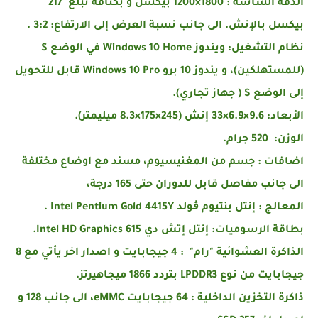
الدقة الشاشة : 1800×1200 بيكسل و بكثافة تبلغ 217
بيكسل بالإنش. الى جانب نسبة العرض إلى الارتفاع: 3:2 .
نظام التشغيل: ويندوز Windows 10 Home في الوضع S
(للمستهلكين)، و يندوز 10 برو Windows 10 Pro قابل للتحويل
إلى الوضع S ( جهاز تجاري).
الأبعاد: 9.6×6.9×33 إنش (245×175×8.3 ميليمتر).
الوزن: 520 جرام.
اضافات : جسم من المغنيسيوم، مسند مع اوضاع مختلفة
الى جانب مفاصل قابل للدوران حتى 165 درجة،
المعالج : إنتل بنتيوم ڨولد Intel Pentium Gold 4415Y .
بطاقة الرسوميات: إنتل إتش دي Intel HD Graphics 615.
الذاكرة العشوائية "رام" : 4 جيجابايت و اصدار اخر يأتي مع 8
جيجابايت من نوع LPDDR3 بتردد 1866 ميجاهيرتز.
ذاكرة التخزين الداخلية : 64 جيجابايت eMMC، الى جانب 128 و