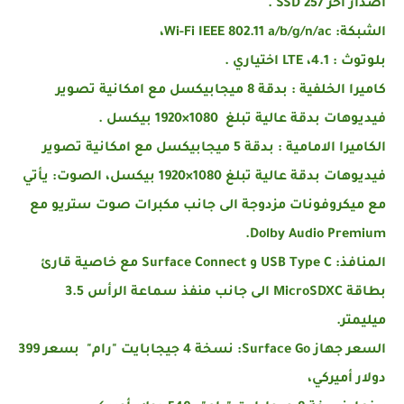
اصدار اخر 257 SSD .
الشبكة: Wi-Fi IEEE 802.11 a/b/g/n/ac،
بلوتوث : 4.1، LTE اختياري .
كاميرا الخلفية : بدقة 8 ميجابيكسل مع امكانية تصوير
فيديوهات بدقة عالية تبلغ 1080×1920 بيكسل .
الكاميرا الامامية : بدقة 5 ميجابيكسل مع امكانية تصوير
فيديوهات بدقة عالية تبلغ 1080×1920 بيكسل، الصوت: يأتي
مع ميكروفونات مزدوجة الى جانب مكبرات صوت ستريو مع
Dolby Audio Premium.
المنافذ: USB Type C و Surface Connect مع خاصية قارئ
بطاقة MicroSDXC الى جانب منفذ سماعة الرأس 3.5
ميليمتر.
السعر جهاز Surface Go: نسخة 4 جيجابايت "رام" بسعر 399
دولار أميركي،