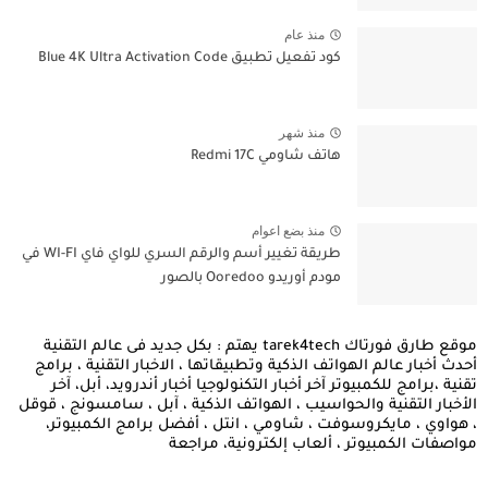
منذ عام
كود تفعيل تطبيق Blue 4K Ultra Activation Code
منذ شهر
هاتف شاومي Redmi 17C
منذ بضع اعوام
طريقة تغيير أسم والرقم السري للواي فاي WI-FI في
مودم أوريدو Ooredoo بالصور
موقع طارق فورتاك tarek4tech يهتم : بكل جديد فى عالم التقنية
أحدث أخبار عالم الهواتف الذكية وتطبيقاتها ، الاخبار التقنية ، برامج
تقنية ،برامج للكمبيوتر آخر أخبار التكنولوجيا أخبار أندرويد، أبل، آخر
الأخبار التقنية والحواسيب ، الهواتف الذكية ، آبل ، سامسونج ، قوقل
، هواوي ، مايكروسوفت ، شاومي ، انتل ، أفضل برامج الكمبيوتر،
مواصفات الكمبيوتر ، ألعاب إلكترونية، مراجعة