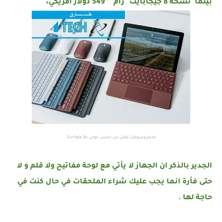
بينما نسخة 8 جيجابايت "رام" 549 دولار أمريكي،
مايكروسوفت تعلن عن حاسب لوحي Surface Go
الجدير بالذكر ان الجهاز لا يأتي مع لوحة مفاتيح ولا قلم و لا
حتى فأرة انما يجب عليك شراء الملحقات في حال كنت في
حاجة لها .