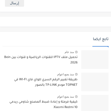
تابع ايضا
منذ عام
تحميل ملف IPTV للقنوات الرياضية و قنوات بين Bein
2026
منذ بضع اعوام
طريقة تغيير الرقم السري للواي فاي WI-FI في
TOPNET مودم TP-LINK بالصور
منذ بضع اعوام
كيفية فرمتة و إعادة ﺿﺒﻂ ﺍﻟﻤﺼﻨﻊ شاومي ريدمي
Xiaomi Redmi 10