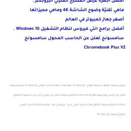
أفضل أجهزة عرض المسرح المنزلي البروجكتر .
ماهي تقنيّة وضوح الشاشة 4K وماهي مميزاتها
أصغر جهاز كمبيوتر في العالم
أفضل برامج انتي فيروس لنظام التشغيل Windows 10 .
سامسونج تعلن عن الحاسب المحول سامسونج
Chromebook Plus V2
مايكروسوفت تطلق حاسبها اللوحي "Surface Go" مواصفات جهاز الحاسب اللوحي Surface Go مايكروسوفت
تعلن عن أرخص حواسيبها اللوحية Surface Go مايكروسوفت تعلن عن نموذج جديد من حاسبها المحمول
Surface مايكروسوفت تطلق جهاز حاسوب لوحي جديد "سيرفس go" مراجعة كاملة لحاسب اللوحي
مايكروسوفت Surface Go