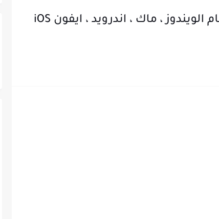
افضل واسرع برنامج VPN لنظام الويندوز ، ماك ، اندرويد ، ايفون iOS