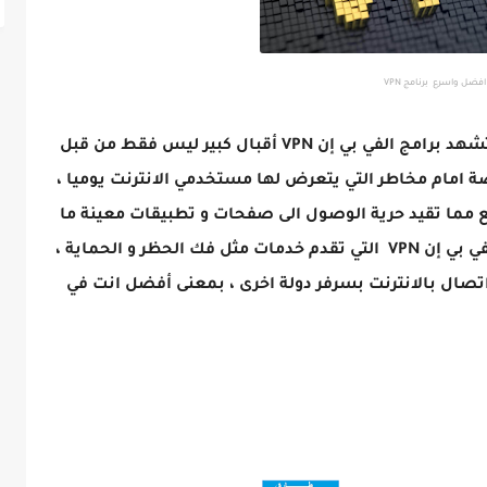
افضل واسرع برنامج VPN
متاعي طارق فورتاك tarek4tech مرحبا بكم ، تشهد برامج الفي بي إن VPN أقبال كبير ليس فقط من قبل
 امام مخاطر التي يتعرض لها مستخدمي الانترنت يوميا ،
مما تقيد حرية الوصول الى صفحات و تطبيقات معينة ما
يضطر بعد رواد النت الى الاستعانة ببرامج الفي بي إن VPN التي تقدم خدمات مثل فك الحظر و الحماية ،
تصال بالانترنت بسرفر دولة اخرى ، بمعنى أفضل انت في