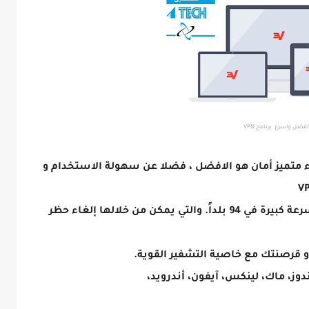
افضل واسرع برنامج VPN
 بسرعة عالية و اداء متميز أمان هو الافضل ، فضلا عن سهولة الاستخدام و
مجموعة كببرة من الخوادم VPN التي تتمتع بسرعة كبيرة في 94 بلداً. والتي يمكن من خلالها إلغاء حظر
ز، ماك، لينكس، آيفون، أندرويد،