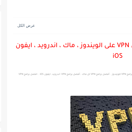
افضل واسرع برامج الفي بي إن VPN على الويندوز ، ماك ، اندرويد ، ايفون
iOS
افضل واسرع برامج top vpn proxy على الويندوز , ماك , اندرويد , ايفون iOS . أفضل برامج VPN للويندوز . أفضل برامج VPN لل ماك . أفضل برامج VPN اندرويد , ايفون iOS . افضل برامج VPN