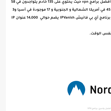
يعتبر برنامج IPVanish آي بي فانيش واحد من أفضل برامج vpn حيث يحتوي على 135 خادم يتواجدون في 58
دولة مختلفة حول العالم 67 منها في أوروبا و 45 في أمريكا الشمالية و الجنوبية و 17 موجودة في آسيا و3
في أوشانيا بينما 3 خوادم في أفريقيا. كما ان برنامج آي بي فانيش IPVanish يضم حوالي 14,000 عنوان IP
 نفس الوقت.
افضل واسرع برنامج VPN