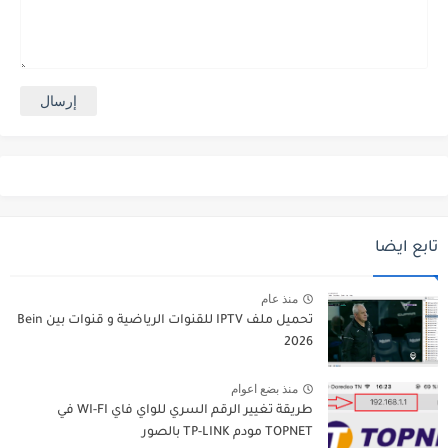
تابع ايضا
منذ عام
تحميل ملف IPTV للقنوات الرياضية و قنوات بين Bein
2026
منذ بضع اعوام
طريقة تغيير الرقم السري للواي فاي WI-FI في
TOPNET مودم TP-LINK بالصور