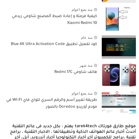
منذ بضع اعوام
كيفية فرمتة و إعادة ﺿﺒﻂ ﺍﻟﻤﺼﻨﻊ شاومي ريدمي
Xiaomi Redmi 10
منذ عام
كود تفعيل تطبيق Blue 4K Ultra Activation Code
منذ شهر
هاتف شاومي Redmi 17C
منذ بضع اعوام
طريقة تغيير أسم والرقم السري للواي فاي WI-FI في
مودم أوريدو Ooredoo بالصور
موقع طارق فورتاك tarek4tech يهتم : بكل جديد فى عالم التقنية
أحدث أخبار عالم الهواتف الذكية وتطبيقاتها ، الاخبار التقنية ، برامج
تقنية ،برامج للكمبيوتر آخر أخبار التكنولوجيا أخبار أندرويد، أبل، آخر