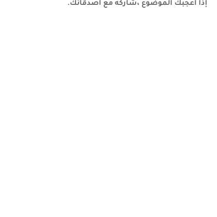
إذا أعجبك الموضوع ،شاركه مع أصدقائك.