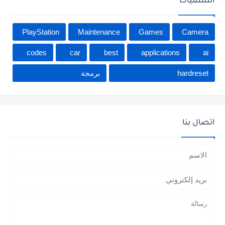
التسميات
PlayStation
Maintenance
Games
Camera
codes
car
best
applications
ai
hardreset
برمجة
اتصال بنا