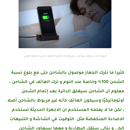
‏اربعة عادات ستؤثر سلباً على عمر وكفاءة بطارية الهاتف الذكي و الجهاز اللوحي
كثيرا ما نترك الجهاز موصول بالشاحن حتى مع بلوغ نسبة
الشحن 100% وخاصة عند النوم و ترك الهاتف في الشاحن ،
معلوم ان الشاحن سيغلق الدائرة بعد إتمام الشحن
أوتوماتيكيًا وسيكون الهاتف كأنه غير مربوط بالشاحن أصلا
، لكن ما لا يعلمه المستخدم ان الاجهزة الحديثة تستخدم
الاضاءة المنخفضة مثل التوقيت في الشاشة و التنبيهات
الخ.. و بتالي ستقل البطارية و معها سيعاود الشاحن