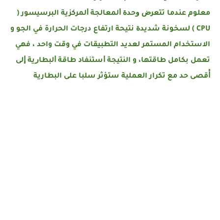
معلوم ﻋﻨﺪﻣﺎ ﺗﺘﻌﺮﺽ ﻭﺣﺪﺓ ﺍﻟﻤﻌﺎﻟﺠﺔ ﺍﻟﻤﺮﻛﺰﻳﺔ البرسيسور ‏(
CPU ‏) ﻟﺴﺨﻮﻧﺔ ﺷﺪﻳﺪﺓ نتيحة ارتفاع درجات الحرارة في الجو و
الاستخدام المستمر لعديد التطبيقات في وقت واحد ، ﻓﻬﻲ
ﺗﻌﻤﻞ ﺑﻜﺎﻣﻞ ﻃﺎﻗﺘﻬﺎ، و النتيجة ﺍﺳﺘﻨﻔﺎﺩ ﻃﺎﻗﺔ ﺍﻟﺒﻄﺎﺭﻳﺔ ﺇﻟﻰ
ﺃﻗﺼﻰ ﺣﺪ مع تكرار العملية
ستؤثر سلبا على البطارية